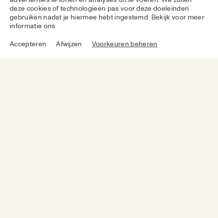
advertenties te tonen en analyses uit te voeren. We zullen
deze cookies of technologieën pas voor deze doeleinden
gebruiken nadat je hiermee hebt ingestemd. Bekijk voor meer
informatie ons
Accepteren
Afwijzen
Voorkeuren beheren
CONNECT
Wij versturen alleen aardige emails
SUBSCRIBE
LEARN MORE