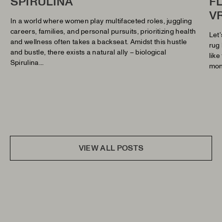
SPIRULINA
F
V
In a world where women play multifaceted roles, juggling
careers, families, and personal pursuits, prioritizing health
Let'
and wellness often takes a backseat. Amidst this hustle
rug 
and bustle, there exists a natural ally – biological
like
Spirulina...
mont
VIEW ALL POSTS