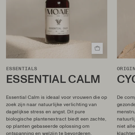
ESSENTIALS
ORIGI
ESSENTIAL CALM
CY
Essential Calm is ideaal voor vrouwen die op
De comp
zoek zijn naar natuurlijke verlichting van
gezonde
dagelijkse stress en angst. Dit pure
menstru
biologische plantenextract biedt een zachte,
natuurl
op planten gebaseerde oplossing om
niet al
ontspanning en welzijn te bevorderen.
klachte