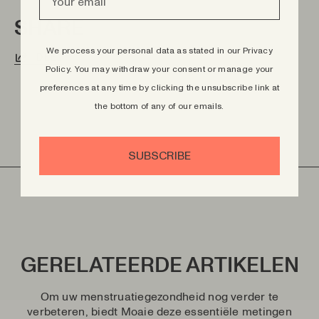
SHARE
We process your personal data as stated in our Privacy
DEEL
Policy.
You may withdraw your consent or manage your
preferences at any time by clicking the unsubscribe link at
the bottom of any of our emails.
SUBSCRIBE
GERELATEERDE ARTIKELEN
Om uw menstruatiegezondheid nog verder te
verbeteren, biedt Moaie deze essentiële metingen